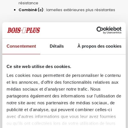
résistance
Combiné (c)
: lamelles extérieures plus résistantes
APPLICATIONS
Le Glulam est utilisé dans de nombreuses
Consentement
Détails
À propos des cookies
constructions en bois, alliant esthétique et
performance :
Poutres et éléments porteurs
: planchers, toitures,
Ce site web utilise des cookies.
grandes portées
Les cookies nous permettent de personnaliser le contenu
Colonnes et poteaux
: éléments verticaux robustes
et les annonces, d'offrir des fonctionnalités relatives aux
pour bâtiments industriels et résidentiels
médias sociaux et d'analyser notre trafic. Nous
Structures courbes
: idéal pour salles de sport,
piscines ou bâtiments architecturaux
partageons également des informations sur l'utilisation de
Charpentes et treillis
: grande stabilité et bonne
notre site avec nos partenaires de médias sociaux, de
résistance au feu
publicité et d'analyse, qui peuvent combiner celles-ci
Applications extérieures et architecture
: ponts,
avec d'autres informations que vous leur avez fournies
auvents, couvertures et ouvrages visibles
ou qu'ils ont collectées lors de votre utilisation de leurs