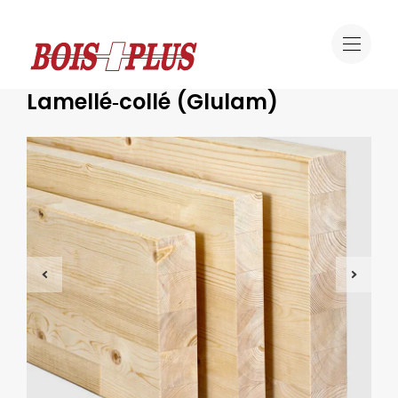
Offre
Lamellé‑collé (Glulam)
Ossature bois
Lamellé‑collé (Glulam)