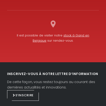
Il est possible de visiter notre
stock à Gand en
Belgique
sur rendez-vous.
L
F
i
a
INSCRIVEZ-VOUS À NOTRE LETTRE D’INFORMATION
n
c
k
e
De cette façon, vous restez toujours au courant des
e
b
dernières actualités et innovations.
d
o
S’INSCRIRE
i
o
n
k