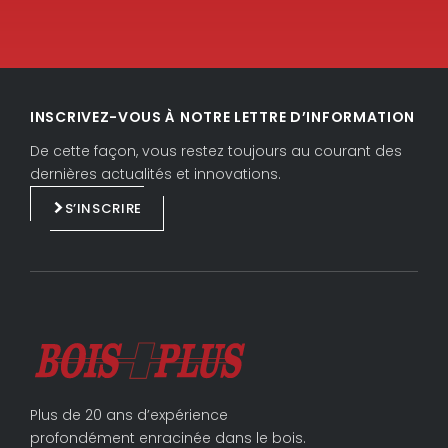
L
F
i
a
INSCRIVEZ-VOUS À NOTRE LETTRE D’INFORMATION
n
c
k
e
De cette façon, vous restez toujours au courant des
e
b
dernières actualités et innovations.
d
o
S’INSCRIRE
i
o
n
k
Plus de 20 ans d’expérience
profondément enracinée dans le bois.