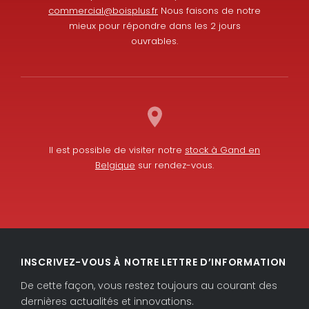
commercial@boisplus.fr
Nous faisons de notre
mieux pour répondre dans les 2 jours
ouvrables.
Il est possible de visiter notre
stock à Gand en
Belgique
sur rendez-vous.
L
F
i
a
INSCRIVEZ-VOUS À NOTRE LETTRE D’INFORMATION
n
c
k
e
De cette façon, vous restez toujours au courant des
e
b
dernières actualités et innovations.