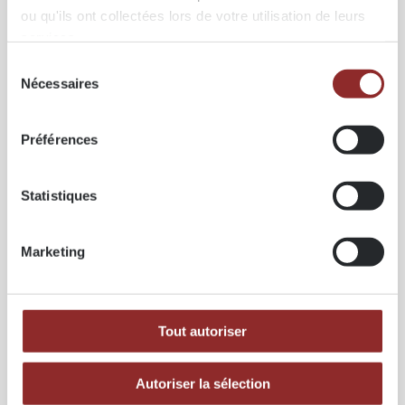
Aubier :
très imprégnable
ou qu'ils ont collectées lors de votre utilisation de leurs
Duramen :
peu ou pas imprégnable
services.
Couleur :
aubier jaune clair, duramen jaune foncé à
Sélection
brun rouge
Nécessaires
du
Propriétés mécaniques
consentement
MOE (module d’élasticité) :
± 11.000 N/mm²
Préférences
Résistance à la flexion :
± 79 N/mm²
Résistance à la compression :
± 47 N/mm²
Cisaillement :
± 7,5 N/mm²
Statistiques
Retrait & stabilité
Retrait radial :
± 0,5 %
Retrait tangentiel :
± 1,1–1,6 %
Marketing
Stabilité :
modérée
Durabilité
Durabilité naturelle du duramen :
classe 3–4
Tout autoriser
Réaction au feu
Classe :
D‑s2,d0
Certifications
Autoriser la sélection