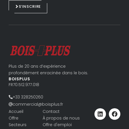
d
o
S’INSCRIRE
i
o
n
k
Plus de 20 ans d’expérience
profondément enracinée dans le bois.
BOISPLUS
FR70.512.977.018
+33 328250260
commercial@boisplus.fr
Accueil
Contact
Offre
À propos de nous
Secteurs
Offre d'emploi