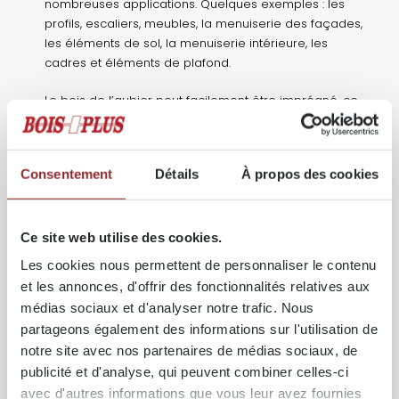
nombreuses applications. Quelques exemples : les
profils, escaliers, meubles, la menuiserie des façades,
les éléments de sol, la menuiserie intérieure, les
cadres et éléments de plafond.
Le bois de l’aubier peut facilement être imprégné, ce
qui permet d’utiliser le pin également pour des
applications en extérieur.
Consentement
Détails
À propos des cookies
SPÉCIFICATIONS TECHNIQUES
Ce site web utilise des cookies.
Essence & origine
Les cookies nous permettent de personnaliser le contenu
Essence :
Pin Sylvestre / Sapin Rouge du Nord –
Pinus
sylvestris
et les annonces, d'offrir des fonctionnalités relatives aux
Origine :
Norvège, Suède, Finlande, Lettonie, Estonie,
médias sociaux et d'analyser notre trafic. Nous
Lituanie, Allemagne, Pologne
partageons également des informations sur l'utilisation de
Propriétés physiques
notre site avec nos partenaires de médias sociaux, de
Masse volumique :
320–800 kg/m³ (moyenne ± 500
publicité et d'analyse, qui peuvent combiner celles-ci
kg/m³)
avec d'autres informations que vous leur avez fournies