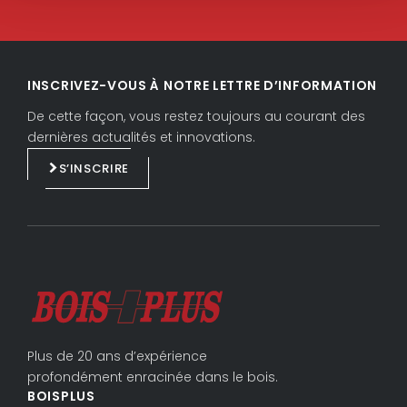
L
F
i
a
INSCRIVEZ-VOUS À NOTRE LETTRE D’INFORMATION
n
c
k
e
De cette façon, vous restez toujours au courant des
e
b
dernières actualités et innovations.
d
o
S’INSCRIRE
i
o
n
k
Plus de 20 ans d’expérience
profondément enracinée dans le bois.
BOISPLUS