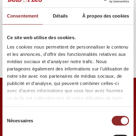
Contact
Consentement
Détails
À propos des cookies
Pour toute question complémentaire, l’équipe Bois Plus
reste à disposition pour apporter les informations
nécessaires et accompagner les demandes
Ce site web utilise des cookies.
spécifiques.
Les cookies nous permettent de personnaliser le contenu
et les annonces, d'offrir des fonctionnalités relatives aux
ACCÉDER À LA PAGE DE CONTACT
médias sociaux et d'analyser notre trafic. Nous
partageons également des informations sur l'utilisation de
notre site avec nos partenaires de médias sociaux, de
publicité et d'analyse, qui peuvent combiner celles-ci
avec d'autres informations que vous leur avez fournies
ou qu'ils ont collectées lors de votre utilisation de leurs
services.
Sélection
Nécessaires
du
Les jours de semaine, vous pouvez nous
joindre pendant les heures de bureau au +33
consentement
328 25 02 60.